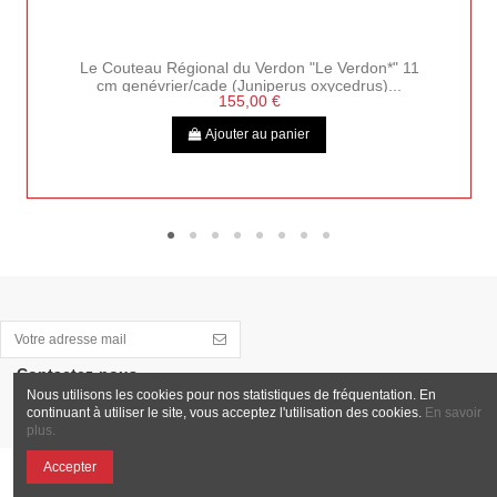
Le Couteau Régional du Verdon "Le Verdon*" 11
cm genévrier/cade (Juniperus oxycedrus)...
155,00 €
Ajouter au panier
Contactez-nous
Nous utilisons les cookies pour nos statistiques de fréquentation. En
continuant à utiliser le site, vous acceptez l'utilisation des cookies.
En savoir
plus.
Accepter
Tous droits réservés - Mentions Légales - Conditions générales de vente