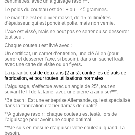
centimètres, avec un aiguisage rasoir**.
Le poids du couteau est de : + ou – 45 grammes.
Le manche est en
olivier
massif, de 15 millimètres
d’épaisseur, qui est poncé et polie, mais non vernie.
L’axe est vissé, mais ne peut pas se serrer ou se desserrer
tout seul.
Chaque couteau est livré avec :
Un certificat, un carnet d’entretien, une clé Allen (pour
serrer et desserrer l’axe, si besoin), dans un sachet kraft,
avec une carte de visite ou un flyers.
La garantie
est de deux ans (2 ans), contre les défauts de
fabrication, et pour toutes utilisations normales.
L’aiguisage, s’effectue avec un angle de 25°, tout en
suivant le fil de la lame, avec une pierre à aiguiser***.
*
Balbach
: Est une entreprise Allemande, qui est spécialisé
dans la fabrication d’acier damas de qualité.
**Aiguisage rasoir : chaque couteau est testé, lors de
l’aiguisage pour avoir une coupe optimal.
***Je suis en mesure d’aiguiser votre couteau, quand il a
besoin.